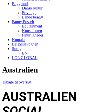
Baggrund
Dansk kultur
Frivillige
Lande besøgt
Fanny Posselt
Edutainment
Konsulenten
Finurligheder
Kontakt
Lej pølsevognen
Sprog
EN
LOL GLOBAL
Australien
Tilbage til oversigt
AUSTRALIEN
SOCIAL