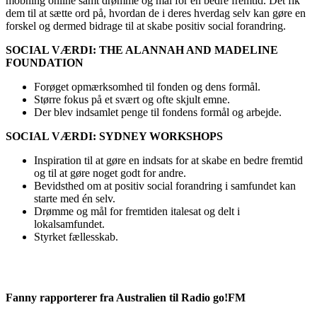
mobning online samt drømme og mål for en bedre fremtid. Det fik
dem til at sætte ord på, hvordan de i deres hverdag selv kan gøre en
forskel og dermed bidrage til at skabe positiv social forandring.
SOCIAL VÆRDI: THE ALANNAH AND MADELINE
FOUNDATION
Forøget opmærksomhed til fonden og dens formål.
Større fokus på et svært og ofte skjult emne.
Der blev indsamlet penge til fondens formål og arbejde.
SOCIAL VÆRDI: SYDNEY WORKSHOPS
Inspiration til at gøre en indsats for at skabe en bedre fremtid
og til at gøre noget godt for andre.
Bevidsthed om at positiv social forandring i samfundet kan
starte med én selv.
Drømme og mål for fremtiden italesat og delt i
lokalsamfundet.
Styrket fællesskab.
Fanny rapporterer fra Australien til Radio go!FM