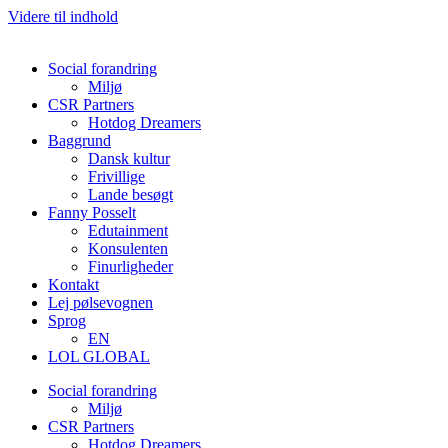
Videre til indhold
Social forandring
Miljø
CSR Partners
Hotdog Dreamers
Baggrund
Dansk kultur
Frivillige
Lande besøgt
Fanny Posselt
Edutainment
Konsulenten
Finurligheder
Kontakt
Lej pølsevognen
Sprog
EN
LOL GLOBAL
Social forandring
Miljø
CSR Partners
Hotdog Dreamers