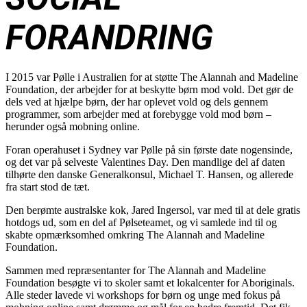
FORANDRING
I 2015 var Pølle i Australien for at støtte The Alannah and Madeline
Foundation, der arbejder for at beskytte børn mod vold. Det gør de
dels ved at hjælpe børn, der har oplevet vold og dels gennem
programmer, som arbejder med at forebygge vold mod børn –
herunder også mobning online.
Foran operahuset i Sydney var Pølle på sin første date nogensinde,
og det var på selveste Valentines Day. Den mandlige del af daten
tilhørte den danske Generalkonsul, Michael T. Hansen, og allerede
fra start stod de tæt.
Den berømte australske kok, Jared Ingersol, var med til at dele gratis
hotdogs ud, som en del af Pølseteamet, og vi samlede ind til og
skabte opmærksomhed omkring The Alannah and Madeline
Foundation.
Sammen med repræsentanter for The Alannah and Madeline
Foundation besøgte vi to skoler samt et lokalcenter for Aboriginals.
Alle steder lavede vi workshops for børn og unge med fokus på