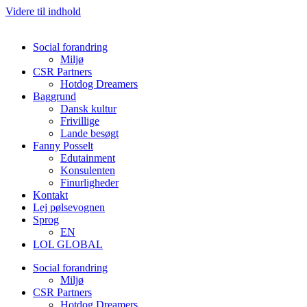
Videre til indhold
Social forandring
Miljø
CSR Partners
Hotdog Dreamers
Baggrund
Dansk kultur
Frivillige
Lande besøgt
Fanny Posselt
Edutainment
Konsulenten
Finurligheder
Kontakt
Lej pølsevognen
Sprog
EN
LOL GLOBAL
Social forandring
Miljø
CSR Partners
Hotdog Dreamers