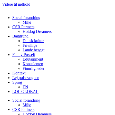
Videre til indhold
Social forandring
Miljø
CSR Partners
Hotdog Dreamers
Baggrund
Dansk kultur
Frivillige
Lande besøgt
Fanny Posselt
Edutainment
Konsulenten
Finurligheder
Kontakt
Lej pølsevognen
Sprog
EN
LOL GLOBAL
Social forandring
Miljø
CSR Partners
Hotdog Dreamers