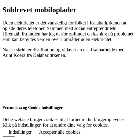
Soldrevet mobiloplader
Uden elektricitet er det vanskeligt for folket i Kalahariørkenen at
oplade deres telefoner. Sammen med social entreprenør Mr.
Hiremath fra Indien har jeg derfor opfundet en løsning på problemet,
som kan benyttes verden over i områder uden elektricitet.
Næste skridt er distribution og vi laver en test i samarbejde med
Aunt Koera fra Kalahariørkenen.
“At vove er at miste fodfæstet for en stund
ikke at vove er at miste livet for altid!”
Søren Kierkegaard
Persondata og Cookie-indstillinger
Dette website bruger cookies til at forbedre din brugeroplevelse.
Klik på indstillinger, for at ændre dine valg for cookies.
Indstillinger
Acceptér alle cookies